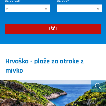
Št. odraslih
Št. otrok
Hrvaška - plaže za otroke z
mivko