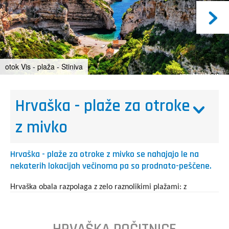
otok Vis - plaža - Stiniva
Hrvaška - plaže za otroke
z mivko
Hrvaška - plaže za otroke z mivko se nahajajo le na
nekaterih lokacijah večinoma pa so prodnato-peščene.
Hrvaška obala razpolaga z zelo raznolikimi plažami: z
družinskimi, z lepimi zalivčki ali pa s skalnatimi plažami, ki so v
skorajda vsakem jadranskem mestu, na voljo pa so tudi
urejena mestna kopališča.