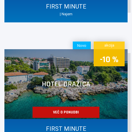
FIRST MINUTE
Južna Dalmacija:
| Najem
- Saplunara - otok Mljet (prodnato-peščena)
- Orebič (prodnato-peščena)
- Slano (prodnato-peščena)
akcija
Novo
Seveda je na Hrvaškem še precej drugih plaž, ki pa smo jih
popisali na vsaki destinaciji posebej.
-10 %
HOTEL DRAŽICA
VEČ O PONUDBI
FIRST MINUTE