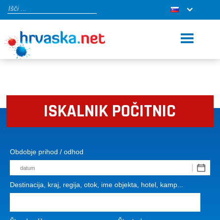
ISKALNIK POČITNIC
Obdobje prihod / odhod
Destinacija, kraj, regija, otok, ime objekta, hotel, kamp...