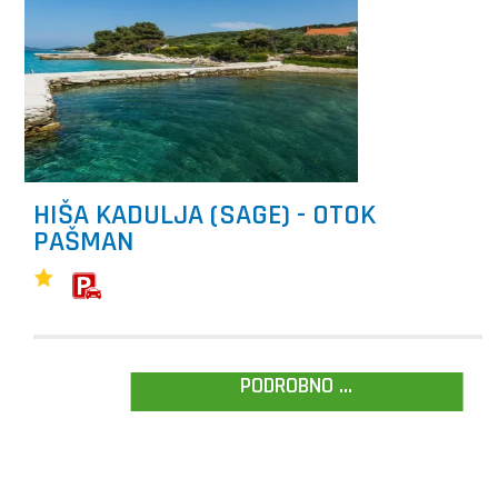
HIŠA KADULJA (SAGE) - OTOK
PAŠMAN
PODROBNO ...