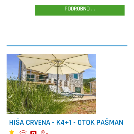
PODROBNO ...
HIŠA CRVENA - K4+1 - OTOK PAŠMAN