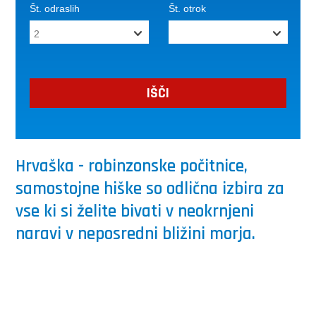
Št. odraslih
Št. otrok
Hrvaška - robinzonske počitnice,
samostojne hiške so odlična izbira za
vse ki si želite bivati v neokrnjeni
naravi v neposredni bližini morja.