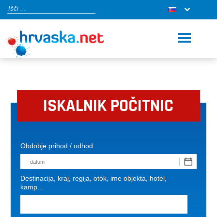
ISKALNIK POČITNIC
Obdobje prihod / odhod
Destinacija, kraj, regija, otok, ime objekta, hotel,
kamp...