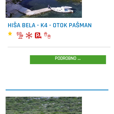
HIŠA BELA - K4 - OTOK PAŠMAN
PODROBNO ...