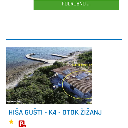
PODROBNO ...
HIŠA GUŠTI - K4 - OTOK ŽIŽANJ