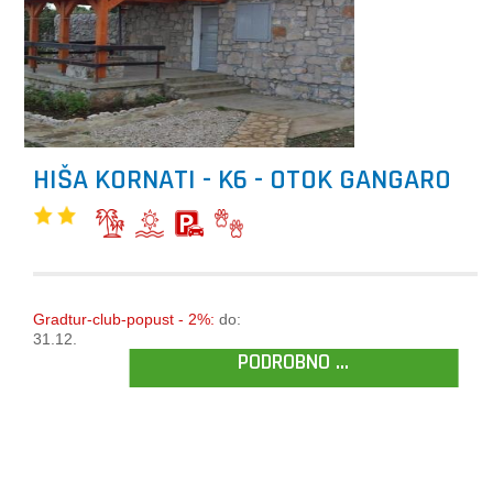
HIŠA KORNATI - K6 - OTOK GANGARO
Gradtur-club-popust - 2%:
do:
31.12.
PODROBNO ...