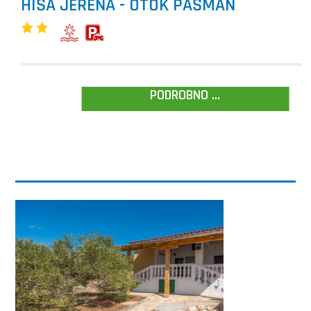
HIŠA JERENA - OTOK PAŠMAN
PODROBNO ...