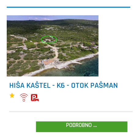
HIŠA KAŠTEL - K6 - OTOK PAŠMAN
PODROBNO ...