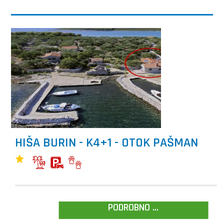
HIŠA BURIN - K4+1 - OTOK PAŠMAN
PODROBNO ...