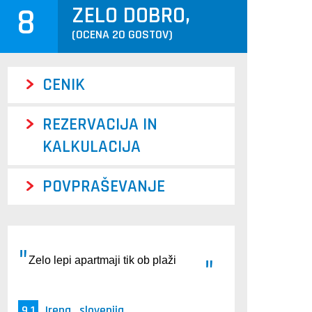
8
ZELO DOBRO,
(OCENA
20
GOSTOV)
CENIK
REZERVACIJA IN
KALKULACIJA
POVPRAŠEVANJE
Zelo lepi apartmaji tik ob plaži
9.1
Irena , slovenija