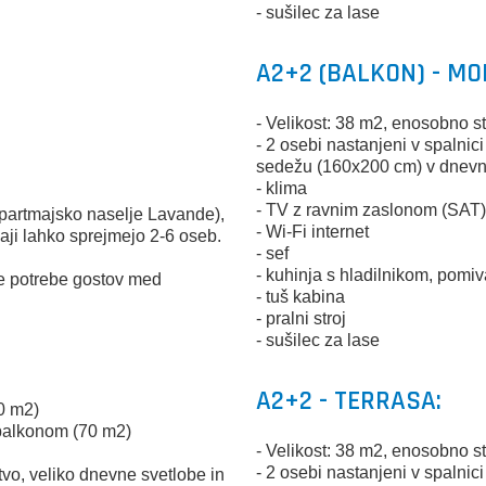
- sušilec za lase
A2+2 (BALKON) - M
- Velikost: 38 m2, enosobno 
- 2 osebi nastanjeni v spalni
sedežu (160x200 cm) v dnevn
- klima
- TV z ravnim zaslonom (SAT
partmajsko naselje Lavande),
- Wi-Fi internet
ji lahko sprejmejo 2-6 oseb.
- sef
- kuhinja s hladilnikom, pomiv
se potrebe gostov med
- tuš kabina
- pralni stroj
- sušilec za lase
A2+2 - TERRASA:
70 m2)
 balkonom (70 m2)
- Velikost: 38 m2, enosobno s
- 2 osebi nastanjeni v spalni
tvo, veliko dnevne svetlobe in