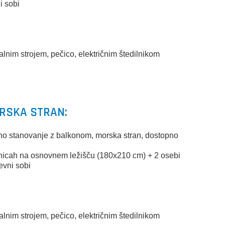
i sobi
)
alnim strojem, pečico, električnim štedilnikom
ORSKA STRAN:
bno stanovanje z balkonom, morska stran, dostopno
lnicah na osnovnem ležišču (180x210 cm) + 2 osebi
evni sobi
)
alnim strojem, pečico, električnim štedilnikom