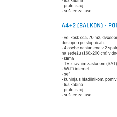
- tuš kabina
- pralni stroj
- sušilec za lase
A4+2 (BALKON) - PO
- velikost: cca. 70 m2, dvos
dostopno po stopnicah.
- 4 osebe nastanjene v 2 spa
na sedežu (160x200 cm) v dn
- klima
- TV z ravnim zaslonom (SAT
- Wi-Fi internet
- sef
- kuhinja s hladilnikom, pomiv
- tuš kabina
- pralni stroj
- sušilec za lase