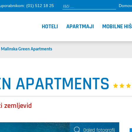
porabnikom: (01) 512 18 25
Domov
HOTELI
APARTMAJI
MOBILNE HI
-
Malinska Green Apartments
EN APARTMENTS
ži zemljevid
Ogled fotografij