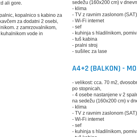
sedežu (160x200 cm) v dnevn
d ali gore.
- klima
- TV z ravnim zaslonom (SAT
palnic, kopalnico s kabino za
- Wi-Fi internet
kavčem za dodatni 2 osebi,
- sef
dilnikom. z zamrzovalnikom,
- kuhinja s hladilnikom, pomiv
, kuhalnikom vode in
- tuš kabina
- pralni stroj
- sušilec za lase
A4+2 (BALKON) - M
- velikost: cca. 70 m2, dvoso
po stopnicah,
- 4 osebe nastanjene v 2 spa
na sedežu (160x200 cm) v dn
- klima
- TV z ravnim zaslonom (SAT
- Wi-Fi internet
- sef
- kuhinja s hladilnikom, pomiv