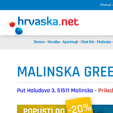
Pomoč u
Domov
-
Hrvaška
-
Apartmaji
-
Otok Krk
-
Malinska
MALINSKA GRE
Put Haludova 3, 51511 Malinska -
Prika
-20%
POPUSTI DO