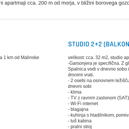
i apartmaji cca. 200 m od morja, v bližini borovega gozd
STUDIO 2+2 (BALKON
ca 1 km od Malinske
velikost: cca. 32 m2, studio 
-Garsonjera je specifična. Z 
Spalnica vodi v dnevno sobo i
drsnimi vrati.
- 2 osebi na osnovnem ležišč
dnevni sobi
- klima
- TV z ravnim zaslonom (SAT
- Wi-Fi internet
- blagajna
- kuhinja s hladilnikom, pomiv
- tuš kabina
- pralni stroj