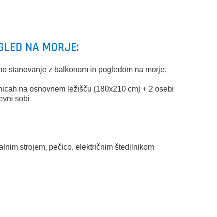
GLED NA MORJE:
obno stanovanje z balkonom in pogledom na morje,
lnicah na osnovnem ležišču (180x210 cm) + 2 osebi
evni sobi
)
alnim strojem, pečico, električnim štedilnikom