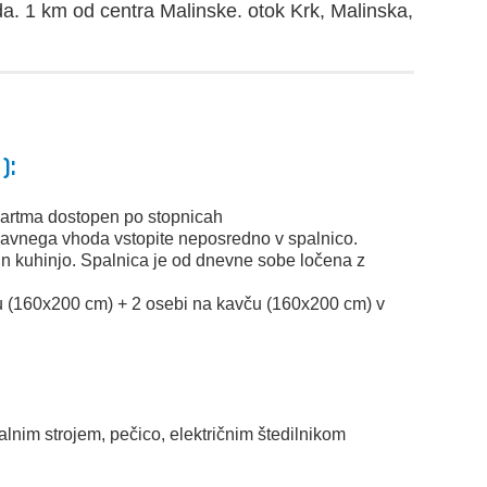
a. 1 km od centra Malinske. otok Krk, Malinska,
):
apartma dostopen po stopnicah
glavnega vhoda vstopite neposredno v spalnico.
n kuhinjo. Spalnica je od dnevne sobe ločena z
u (160x200 cm) + 2 osebi na kavču (160x200 cm) v
)
alnim strojem, pečico, električnim štedilnikom