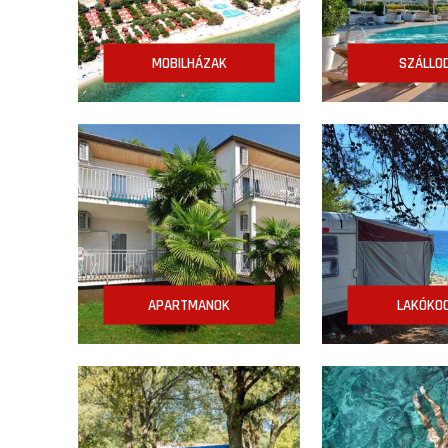
MOBILHÁZAK
SZÁLLO
APARTMANOK
LAKÓKOC