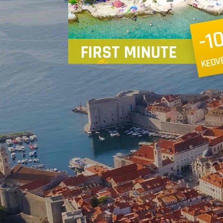
-1
FIRST MINUTE
KEDV