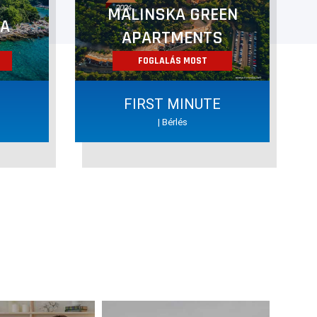
MALINSKA GREEN
CA
APARTMENTS
FOGLALÁS MOST
E
FIRST MINUTE
| Bérlés