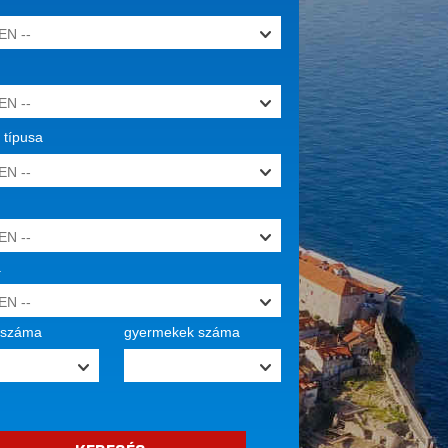
2 %
KEDVEZMÉNY
 típusa
a
k száma
gyermekek száma