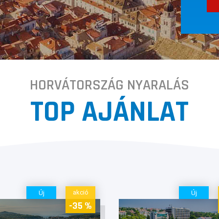
HORVÁTORSZÁG NYARALÁS
TOP AJÁNLAT
akció
Új
Új
-35 %