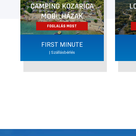
CAMPING KOZARICA
L
MOBILHÁZAK
FOGLALÁS MOST
FIRST MINUTE
| Szállásbérlés