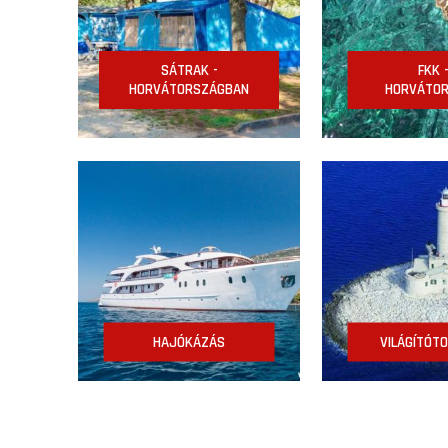
SÁTRAK -
FKK 
HORVÁTORSZÁGBAN
HORVÁTO
HAJÓKÁZÁS
VILÁGÍTÓT