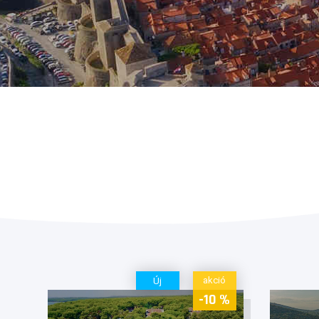
akció
Új
-10 %