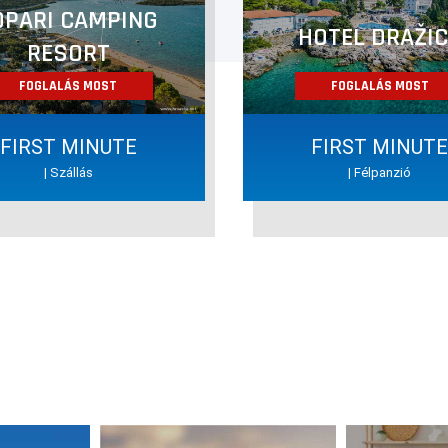
OPARI CAMPING
HOTEL DRAŽI
RESORT
FOGLALÁS MOST
FOGLALÁS MOST
FIRST MINUTE
FIRST MINUT
| Szállás
| Félpanzió