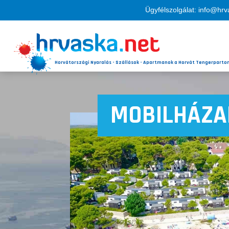
Ügyfélszolgálat: info@hrv
Horvátországi Nyaralás - Szállások - Apartmanok a Horvát Tengerparto
MOBILHÁZA