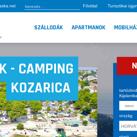
aska.net
Főoldal
Turisztikai üg
SZÁLLODÁK
APARTMANOK
MOBILHÁ
n!
K - CAMPING
N
KOZARICA
tartózko
Kijelentk
ország
régió