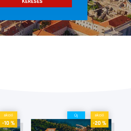
akció
akció
Új
-10 %
-20 %