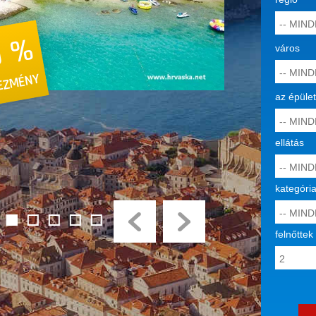
0 %
város
EZMÉNY
az épület
ellátás
kategóri
Previous
Next
felnőtte