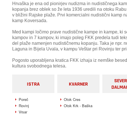
Hrvaška je ena od pionirjev nudizma in nudističnega kam
kopanja brez oblek so že leta 1936 uredili na otoku Rabu
v bližini Rajske plaže. Prvi komercialni nudistični kamp n
kamp Koversada.
Med kampi ločimo prave nudistične kampe in kampe, ki so
kampov in 7 kampov, ki imajo poleg FKK predela tudi tekst
del plaže namenjen nudističnemu kopanju. Taka je npr. 
Laguna in Bijela Uvala, v kampu Veštar pri Rovinju ter pri
Pogosto uporabljena kratica FKK izhaja iz nemške besed
kultura svobodnega telesa.
SEVE
ISTRA
KVARNER
DALMA
Poreč
Otok Cres
Rovinj
Otok Krk - Baška
Vrsar