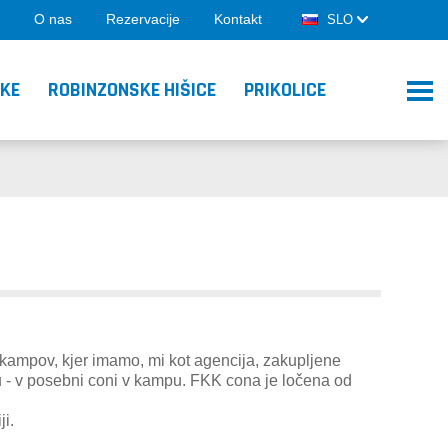
O nas
Rezervacije
Kontakt
SLO
ŠKE
ROBINZONSKE HIŠICE
PRIKOLICE
 kampov, kjer imamo, mi kot agencija, zakupljene
u - v posebni coni v kampu. FKK cona je ločena od
i.