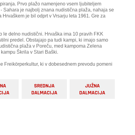
piranja. Prvo plažo namenjeno vsem ljubiteljem
 - Sahara je najbolj znana nudistična plaža, nahaja se
a Hrvaškem je bil odprt v Vrsarju leta 1961. Gre za
 le delno nudistični. Hrvaška ima 10 pravih FKK
ilni predel. Obstajajo pa tudi kampi, ki imajo samo
nudistična plaža v Poreču, med kampoma Zelena
 kampu Škrila v Stari Baški.
e Freikörperkultur, ki v dobesednem prevodu pomeni
RNA
SREDNJA
JUŽNA
CIJA
DALMACIJA
DALMACIJA