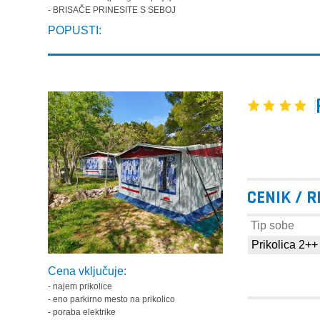
- BRISAČE PRINESITE S SEBOJ
POPUSTI:
CENIK / 
Tip sobe
Prikolica 2++
Cena vključuje:
- najem prikolice
- eno parkirno mesto na prikolico
- poraba elektrike