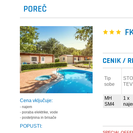
POREČ
F
CENIK / 
Tip
STO
sobe
TEV
MH
1 x
Cena vključuje:
SM4
naj
- najem
- poraba elektrike, vode
- posteljnina in brisače
POPUSTI:
SPECIAL OFFER