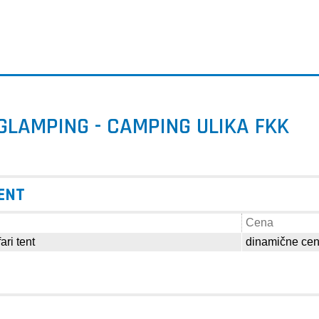
GLAMPING - CAMPING ULIKA FKK
RENT
Cena
ri tent
dinamične ce