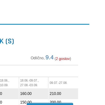
K (S)
9.4
Odlično,
(
2 gostov
)
-18.06.,
18.06.-09.07.,
09.07.-27.08.
-10.09.
27.08.-03.09.
00
160.00
210.00
00
150.00
200.00