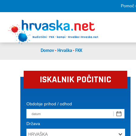
Pomoč u
Nudistični - FKK - kampi - Hrvaška | Hrvaska.net
Domov
-
Hrvaška
-
FKK
ISKALNIK POČITNIC
Obdobje prihod / odhod
Država