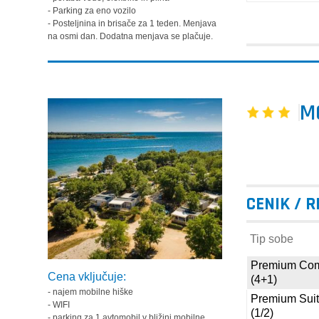
- Parking za eno vozilo
- Posteljnina in brisače za 1 teden. Menjava
na osmi dan. Dodatna menjava se plačuje.
M
CENIK / 
Tip sobe
Premium Com
Cena vključuje:
(4+1)
- najem mobilne hiške
Premium Sui
- WIFI
(1/2)
- parking za 1 avtomobil v bližini mobilne