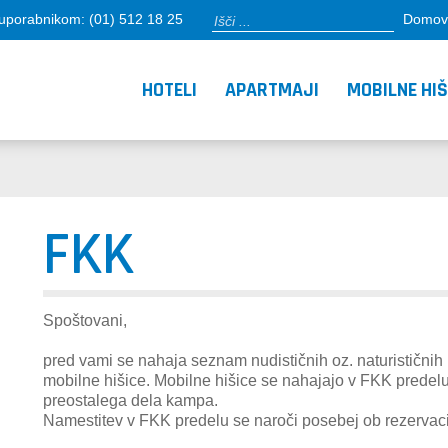
porabnikom: (01) 512 18 25
Domov
HOTELI
APARTMAJI
MOBILNE HI
FKK
Spoštovani,
pred vami se nahaja seznam nudističnih oz. naturističnih
mobilne hišice. Mobilne hišice se nahajajo v FKK predel
preostalega dela kampa.
Namestitev v FKK predelu se naroči posebej ob rezervacij