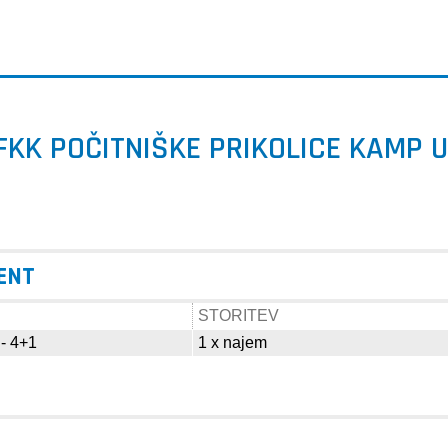
FKK POČITNIŠKE PRIKOLICE KAMP U
RENT
STORITEV
 - 4+1
1 x najem