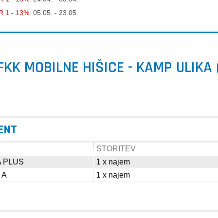
 1 - 13%:
05.05. - 23.05.
FKK MOBILNE HIŠICE - KAMP ULIKA 
RENT
STORITEV
A PLUS
1 x najem
 A
1 x najem