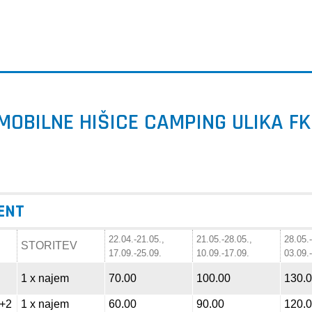
MOBILNE HIŠICE CAMPING ULIKA FK
RENT
22.04.-21.05.,
21.05.-28.05.,
28.05.
STORITEV
17.09.-25.09.
10.09.-17.09.
03.09.
1 x najem
70.00
100.00
130.
4+2
1 x najem
60.00
90.00
120.