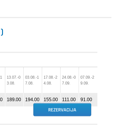
)
-1
13.07.-0
03.08.-1
17.08.-2
24.08.-0
07.09.-2
3.08.
7.08.
4.08.
7.09.
9.09.
00
189.00
194.00
155.00
111.00
91.00
REZERVACIJA