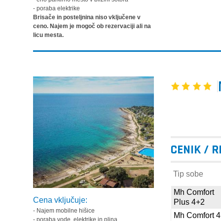
- poraba elektrike
Brisače in posteljnina niso vključene v
ceno. Najem je mogoč ob rezervaciji ali na
licu mesta.
CENIK / 
Tip sobe
Mh Comfort
Cena vključuje:
Plus 4+2
- Najem mobilne hišice
Mh Comfort 
- poraba vode, elektrike in plina