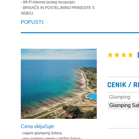
- WI-FI internet (poleg recepcije)
- BRISAČE IN POSTELJNINO PRINESITE S
SEBOJ.
POPUSTI:
CENIK / 
Glamping
Glamping Safa
Cena vključuje:
- najem glamping šotora
- eno parkirno mesto v bližini šotora