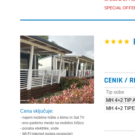
SPECIAL OFFER
CENIK / 
Tip sobe
MH 4+2 TIP 
MH 4+2 TIPE
Cena vključuje:
- najem mobilne hiške s klimo in Sat TV
- eno parkirno mesto na mobilno hišico
- poraba elektrike, vode
- WI-FI internet (poleg recepcije)