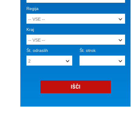
Regija
Kraj
Št. odraslih
Št. otrok