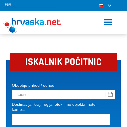
ISKALNIK POČITNIC
Obdobje prihod / odhod
Destinacija, kraj, regija, otok, ime objekta, hotel,
kamp...