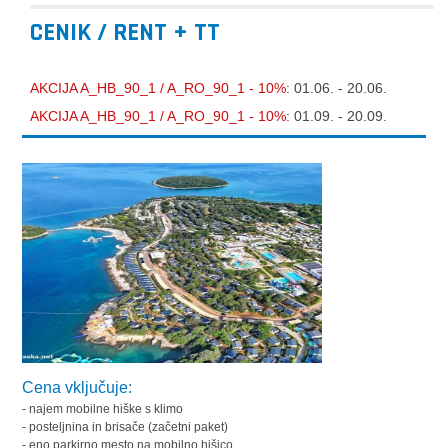
CENIK / RENT + TT
AKCIJA A_HB_90_1 / A_RO_90_1 - 10%:
01.06. - 20.06.
AKCIJA A_HB_90_1 / A_RO_90_1 - 10%:
01.09. - 20.09.
Cena vključuje:
- najem mobilne hiške s klimo
- posteljnina in brisače (začetni paket)
- eno parkirno mesto na mobilno hišico