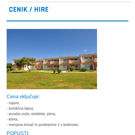
CENIK / HIRE
Cena vključuje:
- najem,
- turistična taksa,
- poraba vode, elektrike, plina,
- klima,
- menjava brisač in posteljnine 1 x tedensko.
POPUSTI: