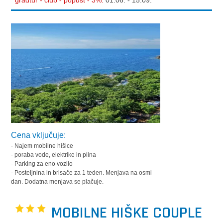
gradtur - club - popust - 3%:
01.06. - 15.09.
Cena vključuje:
- Najem mobilne hišice
- poraba vode, elektrike in plina
- Parking za eno vozilo
- Posteljnina in brisače za 1 teden. Menjava na osmi
dan. Dodatna menjava se plačuje.
MOBILNE HIŠKE COUPLE