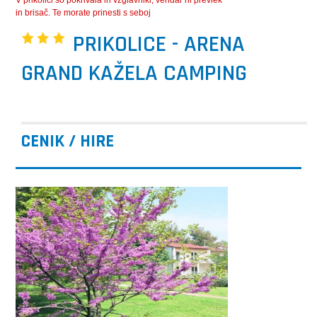
V prikolici so pokrivala in vzglavniki, vendar ni prevlek
in brisač. Te morate prinesti s seboj
PRIKOLICE - ARENA
GRAND KAŽELA CAMPING
CENIK / HIRE