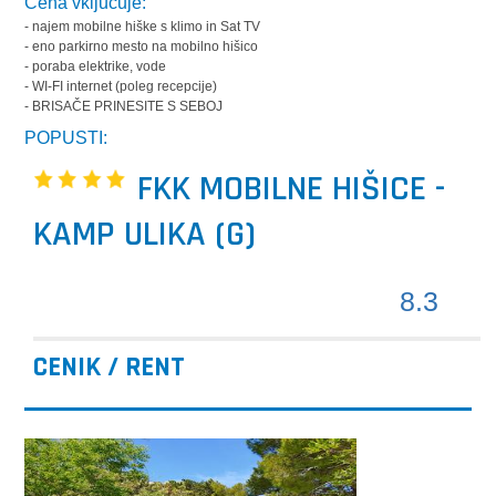
Cena vključuje:
- najem mobilne hiške s klimo in Sat TV
- eno parkirno mesto na mobilno hišico
- poraba elektrike, vode
- WI-FI internet (poleg recepcije)
- BRISAČE PRINESITE S SEBOJ
POPUSTI:
FKK MOBILNE HIŠICE -
KAMP ULIKA (G)
8.3
CENIK / RENT