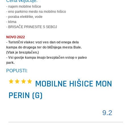
Cena vključuje:
- najem mobilne hišice
- eno parkirno mesto na mobilno hišico
- poraba elektrike, vode
- klima
- BRISAČE PRINESITE S SEBOJ
NOVO 2022
- Turistični vlakec vozi ves dan od enega dela
kampa do drugega ter do bližnjega mesta Bale.
(Vlak je brezplačen.)
- Vsi gostje kampa imajo brezplačen vstop v paleo
park.
POPUSTI:
MOBILNE HIŠICE MON
PERIN (G)
9.2