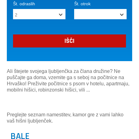
Št. odraslih
Št. otrok
Ali štejete svojega ljubljenčka za člana družine? Ne
puščajte ga doma, vzemite ga s seboj na počitnice na
Hrvaško! Preživite počitnice s psom v hotelu, apartmaju,
mobilni hišici, robinzonski hišici, vili ...
Preglejte seznam namestitev, kamor gre z vami lahko
vaš hišni ljubljenček.
BALE